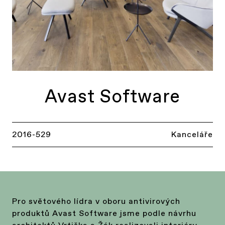
Avast Software
2016-529
Kanceláře
Pro světového lídra v oboru antivirových
produktů Avast Software jsme podle návrhu